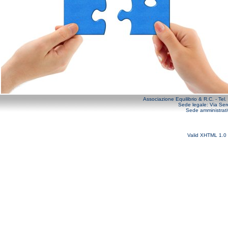
Associazione Equilibrio & R.C. - T
Sede legale:
Via Ser
Sede amministrat
Valid XHTML 1.0 